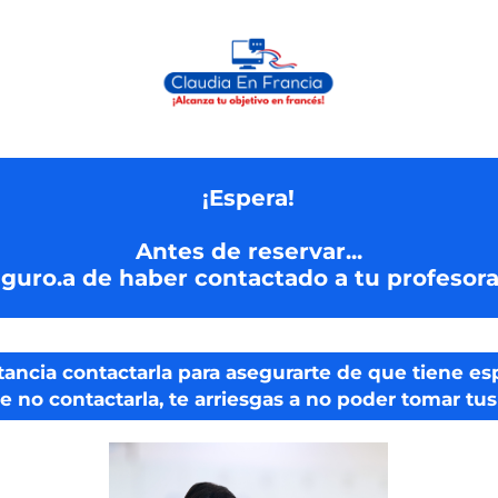
¡Espera!
Antes de reservar...
eguro.a de haber contactado a tu profesora
ancia contactarla para asegurarte de que tiene esp
e no contactarla, te arriesgas a no poder tomar tus