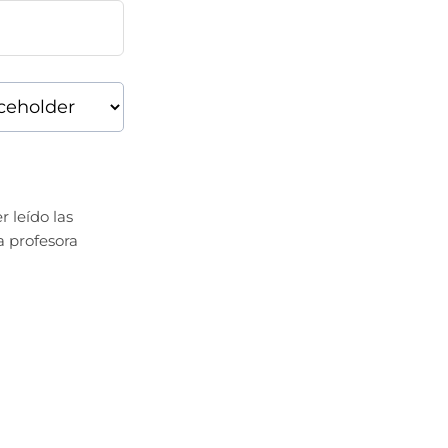
r leído
las
a profesora