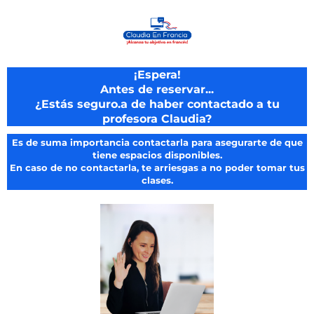
¡Espera!
Antes de reservar...
¿Estás seguro.a de haber contactado a tu
profesora Claudia?
Es de suma importancia contactarla para asegurarte de que
tiene espacios disponibles.
En caso de no contactarla, te arriesgas a no poder tomar tus
clases.