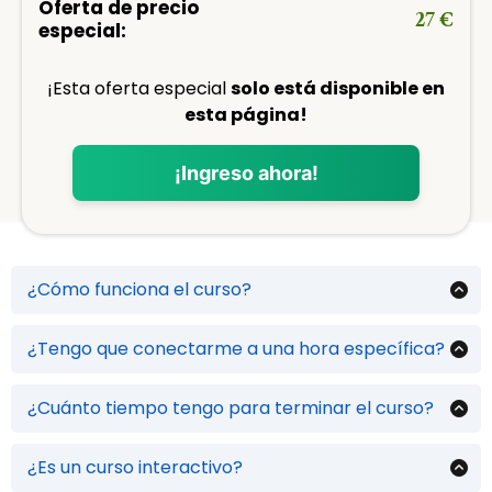
Oferta de precio
27 €
especial:
¡Esta oferta especial
solo está disponible en
esta página!
¡Ingreso ahora!
¿Cómo funciona el curso?
Es un curso completamente en línea. Son lecciones en video
para que puedas verlas todas las veces que necesites.
¿Tengo que conectarme a una hora específica?
No, el curso está disponible todos los días de la semana. Puedes
conectarte a la hora que más se acomode a tus
¿Cuánto tiempo tengo para terminar el curso?
disponibilidades y avanzar a tu ritmo.
Una vez que realizas el pago, recibes el acceso inmediato y
tienes 6 meses para terminar el curso y/o para verlo las veces
¿Es un curso interactivo?
que necesites. Si eliges la opción de acceso ilimitado, tendrás
acceso vitalicio al curso.