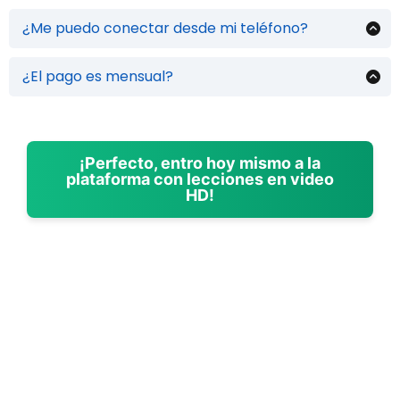
Sí y no. Haces el curso en autonomía, pero tienes las
correcciones personalizadas de la profesora Claudia. Le envías
¿Me puedo conectar desde mi teléfono?
un audio con cada ejercicio del curso y ella te los corrige.
¡Por supuesto! Puedes ingresar al curso desde tu teléfono, tu tablet
o tu computadora (ordenador).
¿El pago es mensual?
No, es un pago único. Dependiendo de la opción que elijas, el
costo puede variar, pero es un pago único.
¡Perfecto, entro hoy mismo a la
plataforma con lecciones en video
HD!